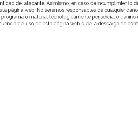
ntidad del atacante. Asimismo, en caso de incumplimiento de 
esta página web. No seremos responsables de cualquier daño 
ro programa o material tecnológicamente perjudicial o dañino
cuencia del uso de esta página web o de la descarga de cont
e y jurisdicción
acciones civiles o penales que consideremos necesarias por la
as presentes condiciones.
normativa vigente y de aplicación en el territorio nacional. De 
 condiciones, las partes someterán los conflictos a la jurisdi
recho.
to de resolución extrajudicial de controversias gratuito y a
ea de la Unión Europea, accesible a través del siguiente enlace
/?event=main.home2.show
.
ón dirigiéndose a
HOLA@SAULBRAND.COM
.