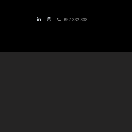
Skip to Content
657 332 808