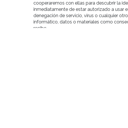
cooperaremos con ellas para descubrir la ide
inmediatamente de estar autorizado a usar 
denegación de servicio, virus o cualquier ot
informático, datos o materiales como conse
recibe.
Legislación aplicabl
Nos reservamos la facultad de presentar las 
sus contenidos, o por el incumplimiento de l
La relación con los usuarios se regirá por la 
la interpretación y/o a la aplicación de estas
Tribunales que correspondan conforme a De
Te informamos que dispones de un procedimien
la plataforma de resolución de litigios en lín
https://ec.europa.eu/consumers/odr/main
Puedes formular cualquier queja y reclamaci