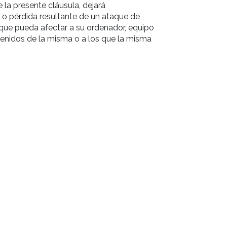
la presente cláusula, dejará
o pérdida resultante de un ataque de
 que pueda afectar a su ordenador, equipo
enidos de la misma o a los que la misma
 utilización indebida de este sitio Web y de
surgir cualquier controversia en relación con
cción ordinaria, sometiéndose a los Jueces y
ccesible a todos los ciudadanos, se trata de