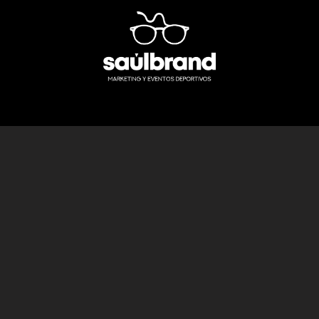
Inicio
What do we do?
Our secret
Events
Contact u